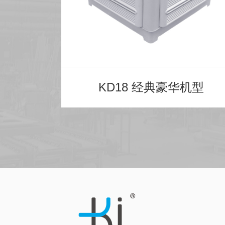
KD18 经典豪华机型