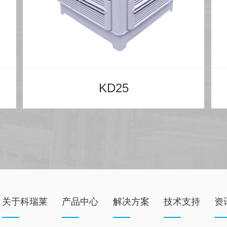
KD25
关于科瑞莱
产品中心
解决方案
技术支持
资