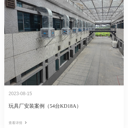
2023-08-15
玩具厂安装案例（54台KD18A）
查看详情