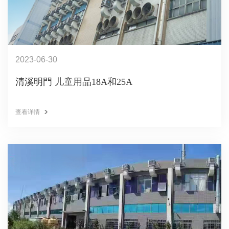
2023-06-30
清溪明門 儿童用品18A和25A
查看详情