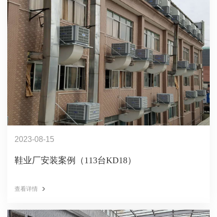
2023-08-15
鞋业厂安装案例（113台KD18）
查看详情