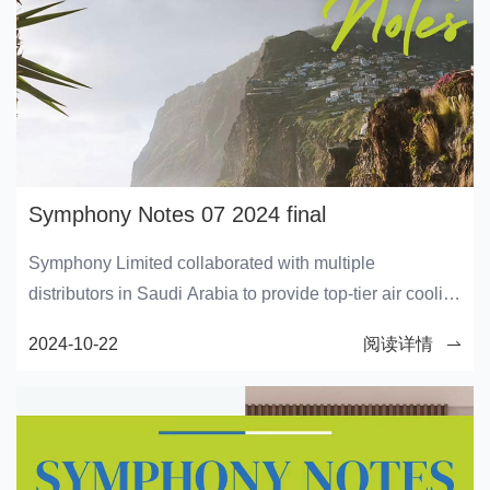
industry during this season.
Symphony Notes 07 2024 final
Symphony Limited collaborated with multiple
distributors in Saudi Arabia to provide top-tier air cooling
products to the nation's populace. Through these
2024-10-22
阅读详情
partnerships, the US brand of Symphony, BONAIRE,
was introduced in a range of electronics and hardware
stores across the kingdom.