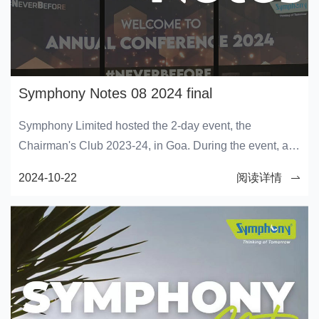
Symphony Notes 08 2024 final
Symphony Limited hosted the 2-day event, the
Chairman's Club 2023-24, in Goa. During the event, a
groundbreaking lineup of products including the latest
2024-10-22
阅读详情
Symphony Water Heaters, as well as innovative Coolers
and Tower Fans was introduced that set new
benchmarks within the industry. The event transcended
mere product launches, serving as a heartfelt tribute to
the commitment and diligence of our valued trade
partners and the Symphony team. Through their
unwavering dedication, Symphony continues to lead the