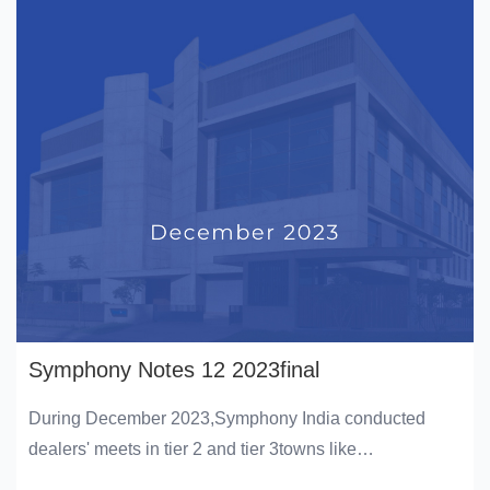
Symphony Notes 12 2023final
During December 2023,Symphony India conducted
dealers' meets in tier 2 and tier 3towns like
Hamirpur,Balasore,Howrah,Bhawanipatna,Hubli,and