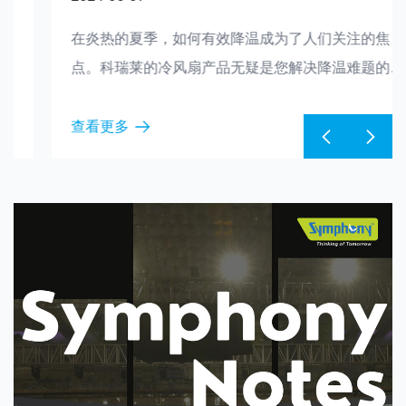
在炎热的夏季，如何有效降温成为了人们关注的焦
点。科瑞莱的冷风扇产品无疑是您解决降温难题的得
力利器。这款工业吊扇设备不仅拥有强大的降温效
果，还具备节能环保的特点，让您在享受清凉的同
查看更多
时，也能为地球出一份力。