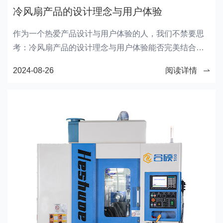
冷风扇产品的设计理念与用户体验
acknowledging the top-performing dealers and
deliberating future strategies for the upcoming season
作为一个热爱产品设计与用户体验的人，我们不禁要思
考：冷风扇产品的设计理念与用户体验能否完美结合？
蒸发式冷风扇设备作为一种创新技术，究竟为用户带来
2024-08-26
阅读详情
了怎样的体验？让我们一起深入探讨。