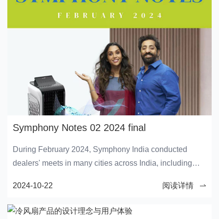
Symphony Notes 02 2024 final
During February 2024, Symphony India conducted
dealers' meets in many cities across India, including
Aurangabad, Bankura, Belgaum, Halol, Indore,
2024-10-22
阅读详情
Kharagpur, Muzaffarpur, Navsari, Sikar,Srinagar and
Surat where they introduced numerous Symphony
products to the dealers. The events also involved