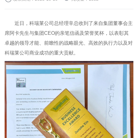
近日，科瑞莱公司总经理辛总收到了来自集团董事会主
席阿卡先生与集团CEO的亲笔信函及荣誉奖杯，以表彰其
卓越的领导才能、前瞻性的战略眼光、高效的执行力以及对
科瑞莱公司商业成功的重大贡献。