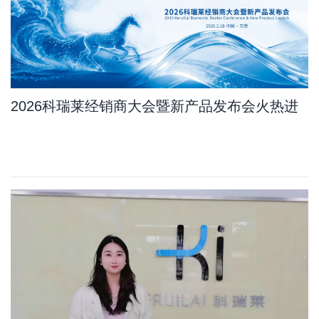
2026科瑞莱经销商大会暨新产品发布会火热进
行中