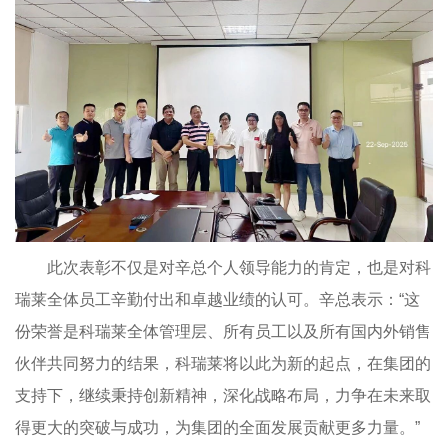
此次表彰不仅是对辛总个人领导能力的肯定，也是对科
瑞莱全体员工辛勤付出和卓越业绩的认可。辛总表示：“这
份荣誉是科瑞莱全体管理层、所有员工以及所有国内外销售
伙伴共同努力的结果，科瑞莱将以此为新的起点，在集团的
支持下，继续秉持创新精神，深化战略布局，力争在未来取
得更大的突破与成功，为集团的全面发展贡献更多力量。”