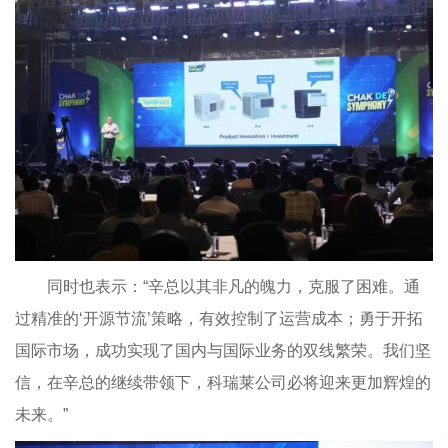
同时也表示：“辛总以其非凡的魄力，克服了困难。通
过精准的‘开源节流’策略，有效控制了运营成本；勇于开拓
国际市场，成功实现了国内与国际业务的双线繁荣。我们坚
信，在辛总的继续带领下，科瑞莱公司必将迎来更加辉煌的
未来。”