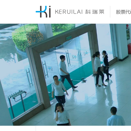
科瑞莱公司成立于2001年，经过近22年的积累，已
科瑞莱一直专注于蒸发式冷气机、冷风扇产品的研发
科瑞莱公司精心打造了一支由科技研发人才、生产管
科瑞莱公司现拥有国内先进的大型蒸发效率实验室、
科瑞莱的蒸发冷却技术也被行业高度认可，作为起草
大家的共同努力下，公司先后获得“广东省著名商标”,
功发展为一家集研发设计、生产加工、销售服务于一
产。科瑞莱研发生产的蒸发式降温产品实现了从300
才、营销人才组成的专业精英团队。
风压测定实验室、噪音测定实验室。
长、主要起草单位，科瑞莱公司参与了多项蒸发式冷
东省名牌产品”、“广东省优秀环保企业”、“高新技术
大型国际化外资企业。
CMH到100,000 CMH风量的全面覆盖，可以充分满
机、冷风扇国家行业标准的制定；并获得国内50多项
业”、“国家AAAA级标准化良好行业企业”等多个荣誉
户需求。
明、实用新型及外观专利。
号。
了解更多
了解更多
了解更多
了解更多
了解更多
了解更多