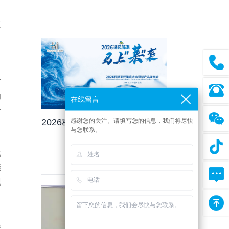
去年增长11.7%，其中新产品
技
占10.8%
方
的
在线留言
合
感谢您的关注。请填写您的信息，我们将尽快
2026科瑞莱经销商大会暨新产
与您联系。
品发布会火热进行中
化
能
现
系