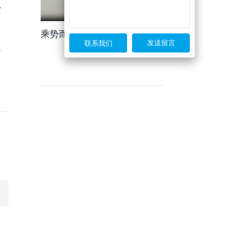
空
乘势而上，一马当先！
联系我们
析
力
博