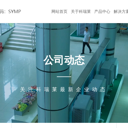
网站首页
关于科瑞莱
产品中心
解决方
公司简介
物流仓储
核心技术
厂房车间
工业冷气机
公司动态
联系方式
集团介绍
公共工程
品质保证
机械加工
商用冷风扇
经成
与生
理人
风量
组组
“广
团队风采
招商加盟
公司动态
身的
气
企
荣誉资质
农业生产
资料下载
汽车制造
家用冷风扇
足客
发
称
全球动态
诚聘精英
合作客户
食品加工
选型工具
五金模具
工业大风扇
关注科瑞莱最新企业动态